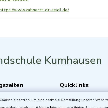
https://www.zahnarzt-dr-seidl.de/
ndschule Kumhausen
gszeiten
Quicklinks
Freitag:
Gemeinde Kumhausen
Cookies einsetzen, um eine optimale Darstellung unserer Website
0 Uhr
 gesondert abgefragt. Weitere Informationen finden Sie in unser