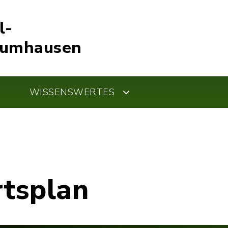
l-
Kumhausen
WISSENSWERTES
rtsplan