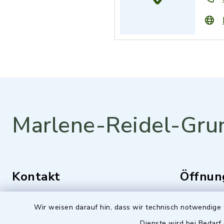
Marlene-Reidel-Gru
Kontakt
Öffnun
Montag bis 
Mozartstraße 1
Wir weisen darauf hin, dass wir technisch notwendige 
84036 Kumhausen
7.25 -16.0
Dienste wird bei Bedarf