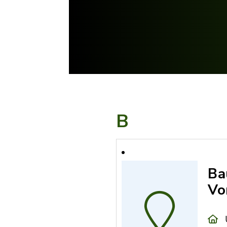
B
Ba
Vo