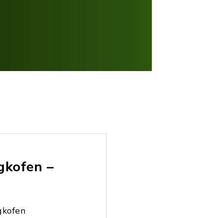
gkofen –
gkofen