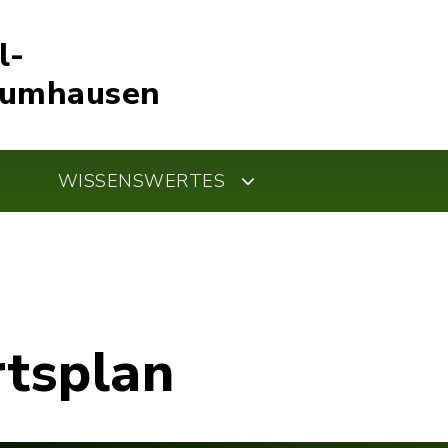
l-
Kumhausen
WISSENSWERTES
rtsplan