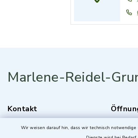
Marlene-Reidel-Gru
Kontakt
Öffnun
Montag bis 
Mozartstraße 1
Wir weisen darauf hin, dass wir technisch notwendige 
84036 Kumhausen
7.25 -16.0
Dienste wird bei Bedarf