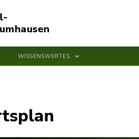
l-
Kumhausen
WISSENSWERTES
rtsplan