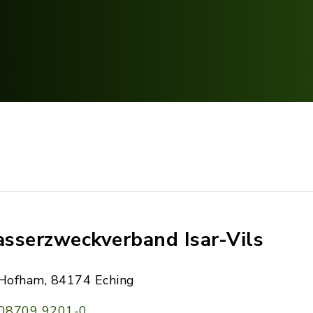
sserzweckverband Isar-Vils
Hofham, 84174 Eching
08709 9201-0