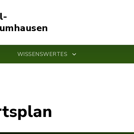
l-
Kumhausen
WISSENSWERTES
rtsplan